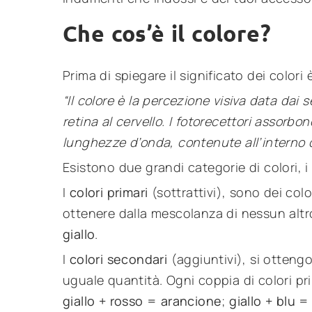
Che cos’è il colore?
Prima di spiegare il significato dei colo
“Il colore è la percezione visiva data dai s
retina al cervello. I fotorecettori assorb
lunghezze d’onda, contenute all’interno de
Esistono due grandi categorie di colori, i 
I
colori primari
(sottrattivi), sono dei co
ottenere dalla mescolanza di nessun altr
giallo
.
I
colori secondari
(aggiuntivi), si otteng
uguale quantità. Ogni coppia di colori pr
giallo + rosso = arancione
;
giallo + blu 