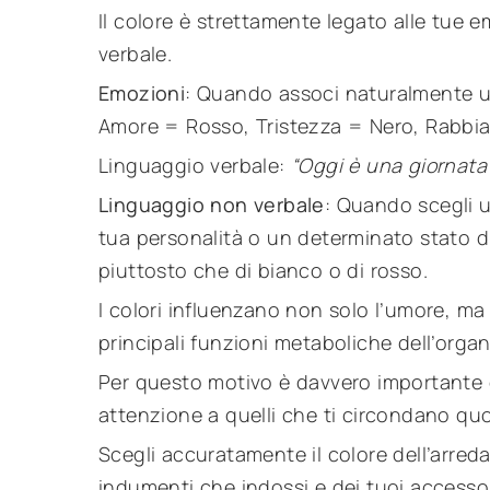
Il colore è strettamente legato alle tue 
verbale.
Emozioni
: Quando associ naturalmente un
Amore = Rosso, Tristezza = Nero, Rabbia o
Linguaggio verbale:
“Oggi è una giornata n
Linguaggio non verbale
: Quando scegli u
tua personalità o un determinato stato d
piuttosto che di bianco o di rosso.
I colori influenzano non solo l’umore, m
principali funzioni metaboliche dell’orga
Per questo motivo è davvero importante co
attenzione a quelli che ti circondano qu
Scegli accuratamente il colore dell’arred
indumenti che indossi e dei tuoi accessori,