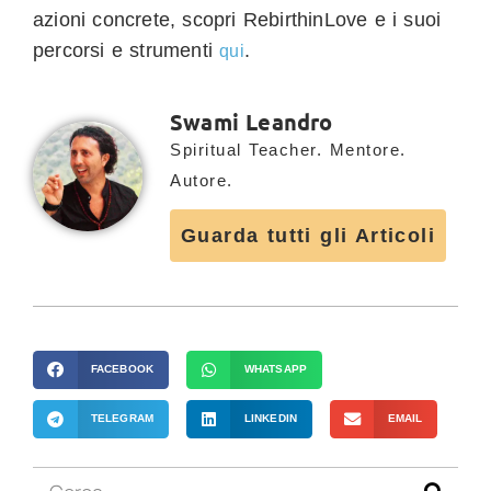
azioni concrete, scopri RebirthinLove e i suoi
percorsi e strumenti
.
qui
Swami Leandro
Spiritual Teacher. Mentore.
Autore.
Guarda tutti gli Articoli
FACEBOOK
WHATSAPP
TELEGRAM
LINKEDIN
EMAIL